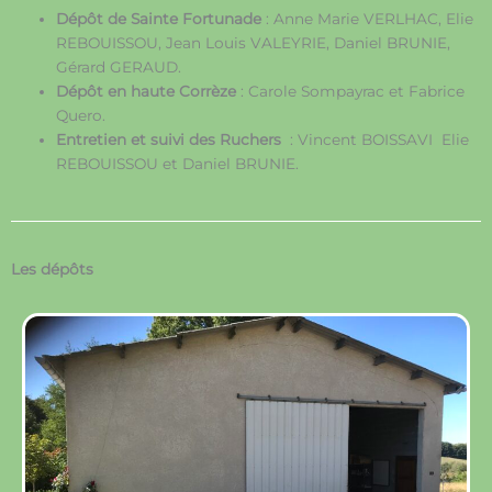
Dépôt de Sainte Fortunade
: Anne Marie VERLHAC, Elie
REBOUISSOU, Jean Louis VALEYRIE, Daniel BRUNIE,
Gérard GERAUD.
Dépôt en haute Corrèze
: Carole Sompayrac et Fabrice
Quero.
Entretien et suivi des Ruchers
: Vincent BOISSAVI Elie
REBOUISSOU et Daniel BRUNIE.
Les dépôts